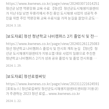
지원센터, 청년학교 나비캠퍼스 교육생 모집 정선군 도시재생지원
https://www.kwnews.co.kr/page/view/2024030710142514815
센터(센터장 이용규)는 정선군과 함께 청년 인구의 지속적 감소로
정선군 남면 역량강화 교육 수료 【정선】정선군도시재생지원센터
인한..
가 지난 6일 남면 무릉리에서 추진 중인 도시재생 사업의 성공적 추
진을 위한 주민 역량강화 교육 수료식을 가져 눈길을 끌었다.군도시
재생징원센터는 지난달. www.kwnews.co.kr
2024. 3. 18.
[보도자료] 정선 청년학교 나비캠퍼스 2기 졸업식 및 전시회 개최
https://www.kwnews.co.kr/page/view/2024012611250835357
정선 청년학교 나비캠퍼스 졸업식 및 전시회 개최 눈길 【정선】정
선군 도시재생지원센터가 지방소멸 대응 사업의 일환으로 추진한
청년학교 나비캠퍼스 2기가 성과 공유 졸업식 및 졸업 전시회를 개
최해 눈길을 끌었다.나비캠퍼스 2기 졸업식은...
2024. 1. 29.
www.kwnews.co.kr
https://www.sportsseoul.com/news/read/1394377?
[보도자료] 정선로컬써밋
ref=naver 국민고향 정선, 청년학교 나비캠퍼스 2기 성과 공유 2기
졸업식·졸업전시 & 청년활동공간 개관식 개최 [스포츠서울ㅣ김기
https://www.kwnews.co.kr/page/view/2023112216245918172
원기자] 정선군 도시재생지원센터(센터장 이용규)는 정선군과 함께
[포토뉴스] 정선로컬써밋 정선군도시재생지원센터(센터장:이용규)
청년 인구의 지속적 감소로 인한 지역 활력 저하와 침체 www...
가 주관하는 2023 정선 로컬... www.kwnews.co.kr
2024. 1. 22.