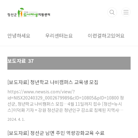
본문 바로가기
안녕하세요
우리센터는요
이런걸하고있어요
보도자료
37
[보도자료] 청년학교 나비캠퍼스 교육생 모집
https://www.newsis.com/view/?
id=NISX20240329_0002679989&cID=10805&pID=10800 정
선군, 청년학교 나비캠퍼스 모집…4월 11일까지 접수 [정선=뉴시
스]이덕화 기자 = 강원 정선군은 청년인구 감소로 침체된 지역사회
분위기 전환을 위해 4월 11일까지 '국민고향정선 청년학교 나비캠
2024. 4. 1.
퍼스' 3기를 모집한다고 29일 밝혔다 www.newsis.com
https://www.pressian.com/pages/articles/2024032916072682
[보도자료] 정선군 남면 주민 역량강화교육 수료
utm_source=naver&utm_medium=search 정선군 도시재생