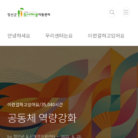
본문 바로가기
안녕하세요
우리센터는요
이런걸하고있어요
이런걸하고있어요/35,040시간
공동체 역량강화
by 정선군 도시재생지원센터
2021. 6. 23.