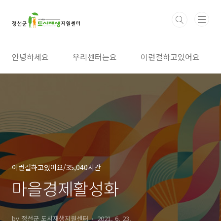
본문 바로가기
안녕하세요
우리센터는요
이런걸하고있어요
이런걸하고있어요/35,040시간
마을경제활성화
by 정선군 도시재생지원센터
2021. 6. 23.