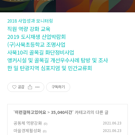
2018 사업성과 모니터링
직원 역량 강화 교육
2019 도시재생 산업박람회
(구)사북초등학교 조명사업
사북10리 골목길 화단정비사업
앵커시설 및 골목길 개선우수사례 탐방 및 조사
한 일 탄광지역 심포지엄 및 민간교류회
공감
구독하기
'
이런걸하고있어요
>
35,040시간
' 카테고리의 다른 글
공동체 역량강화
2021.06.23
(0)
마을경제활성화
2021.06.23
(0)