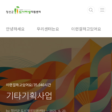
본문 바로가기
안녕하세요
우리센터는요
이런걸하고있어요
이런걸하고있어요/35,040시간
기타기획사업
by 정선군 도시재생지원센터
2021. 6. 23.