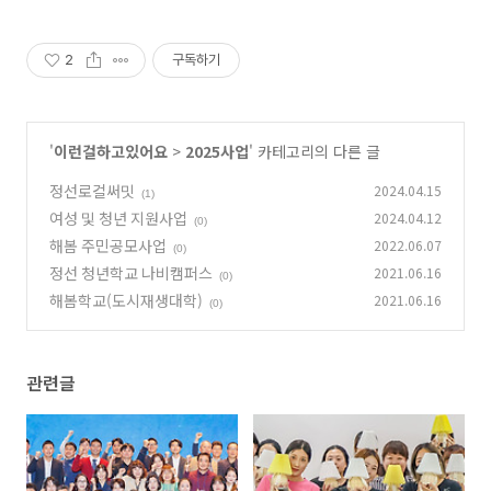
2
구독하기
'
이런걸하고있어요
>
2025사업
' 카테고리의 다른 글
정선로컬써밋
2024.04.15
(1)
여성 및 청년 지원사업
2024.04.12
(0)
해봄 주민공모사업
2022.06.07
(0)
정선 청년학교 나비캠퍼스
2021.06.16
(0)
해봄학교(도시재생대학)
2021.06.16
(0)
관련글