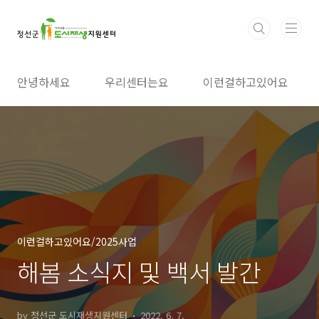
본문 바로가기
안녕하세요
우리센터는요
이런걸하고있어요
이런걸하고있어요/2025사업
해봄 소식지 및 백서 발간
by 정선군 도시재생지원센터
2022. 6. 7.