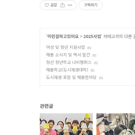
공감
구독하기
'
이런걸하고있어요
>
2025사업
' 카테고리의 다른 
여성 및 청년 지원사업
(0)
해봄 소식지 및 백서 발간
(0)
정선 청년학교 나비캠퍼스
(0)
해봄학교(도시재생대학)
(0)
도시재생 포럼 및 해봄한마당
(0)
관련글