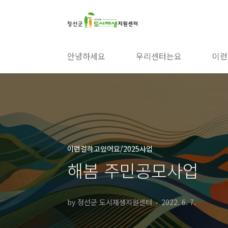
본문 바로가기
안녕하세요
우리센터는요
이런
이런걸하고있어요/2025사업
해봄 주민공모사업
by 정선군 도시재생지원센터
2022. 6. 7.