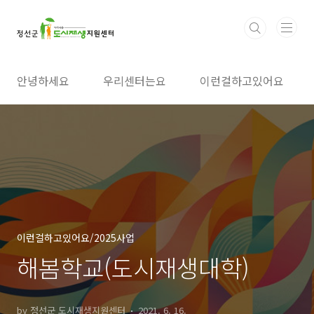
본문 바로가기
안녕하세요
우리센터는요
이런걸하고있어요
이런걸하고있어요/2025사업
해봄학교(도시재생대학)
by 정선군 도시재생지원센터
2021. 6. 16.