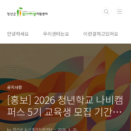
본문 바로가기
안녕하세요
우리센터는요
이런걸하고있어요
공지사항
[홍보] 2026 청년학교 나비캠
퍼스 5기 교육생 모집 기간 안
내
by 정선군 도시재생지원센터
2026. 3. 25.