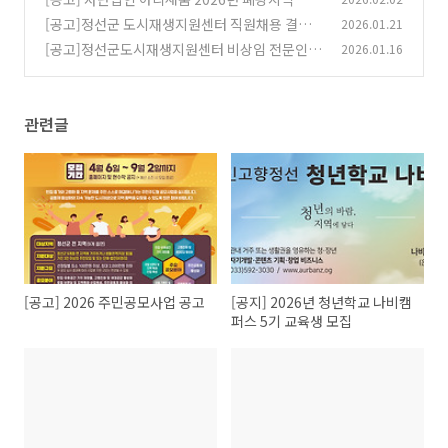
주변 환경개선 사업 참여자 모집
[공고]정선군 도시재생지원센터 직원채용 결과
2026.01.21
(0)
[공고]정선군도시재생지원센터 비상임 전문인력
2026.01.16
(0)
채용 결과
(0)
관련글
[공고] 2026 주민공모사업 공고
[공지] 2026년 청년학교 나비캠
퍼스 5기 교육생 모집