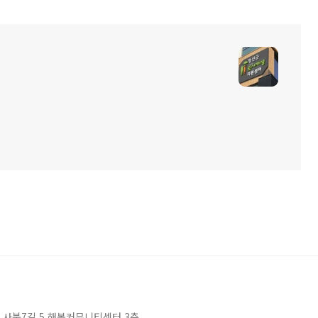
북읍 사북7길 5 해봄커뮤니티센터 3층