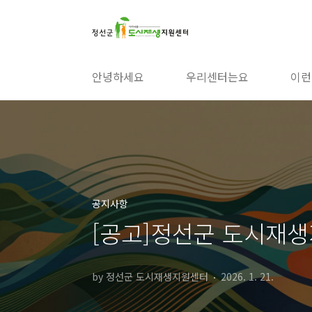
본문 바로가기
안녕하세요
우리센터는요
이런
공지사항
[공고]정선군 도시재
by 정선군 도시재생지원센터
2026. 1. 21.