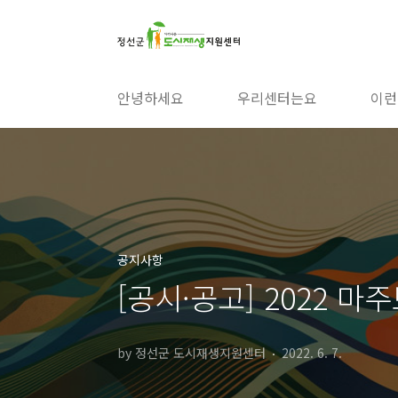
본문 바로가기
안녕하세요
우리센터는요
이런
공지사항
[공시·공고] 2022 
by 정선군 도시재생지원센터
2022. 6. 7.