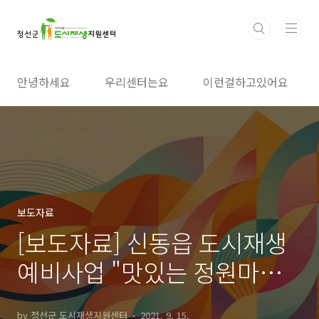
본문 바로가기
안녕하세요
우리센터는요
이런걸하고있어요
보도자료
[보도자료] 신동읍 도시재생
예비사업 "맛있는 정원마을
팜파티"
by 정선군 도시재생지원센터
2021. 9. 15.