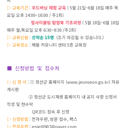
지
▷
교육기간
:
우드버닝 체험 교육
( 5월 21일~6월 18일 매주 목
요일 오후 14:00~16:00 / 주1회)
업사이클링 팝업북 기초과정
( 5월 18일~6월 18일
매주 월,목요일 오후 6:30~9:30 /주2회)
▷
교육인원
:
선착순 15명
(조기 마감될 수 있습니다.)
▷
교육장소
:
해봄 커뮤니티 센터
5
층 교육장
■ 신청방법 및 접수처
▷ 신 청 서
:
①
정선군 홈페이지
(www.jeonseon.go.kr)
자유
게시판
②
정선군 도시재생 홈페이지 내 공지 사항 신청서
작성 및 현수막
QR
코드 접속 후 신청
▷ 신청방법
:
전자우편
,
방문 접수
,
팩스
▷ 전자우편
: enjel0907@naver.com