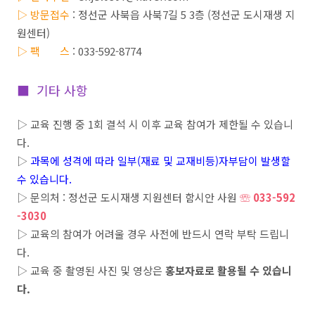
▷ 방문접수
:
정선군 사북읍 사북
7
길
5 3
층
(
정선군 도시재생 지
원센터
)
▷ 팩 스
: 033-592-8774
■ 기타 사항
▷
교육 진행 중 1
회 결석 시 이후 교육 참여가 제한될 수 있습니
다
.
▷
과목에 성격에 따라 일부
(
재료 및 교재비등
)
자부담이 발생할
수 있습니다
.
▷
문의처
:
정선군 도시재생 지원센터 함시안 사원
☏ 033-592
-3030
▷ 교육의 참여가 어려울 경우 사전에 반드시 연락 부탁 드립니
다.
▷ 교육 중 촬영된 사진 및 영상은
홍보자료로 활용될 수 있습니
다.