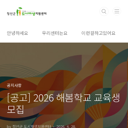
본문 바로가기
안녕하세요
우리센터는요
이런걸하고있어요
공지사항
[공고] 2026 해봄학교 교육생
모집
by 정선군 도시재생지원센터
2026. 4. 28.