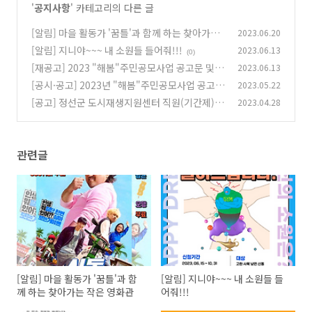
'
공지사항
' 카테고리의 다른 글
[알림] 마을 활동가 '꿈틀'과 함께 하는 찾아가는
2023.06.20
작은 영화관
[알림] 지니야~~~ 내 소원들 들어줘!!!
2023.06.13
(0)
(0)
[재공고] 2023 "해봄"주민공모사업 공고문 및
2023.06.13
신청서
[공시·공고] 2023년 "해봄"주민공모사업 공고
2023.05.22
(0)
문 및 신청서
[공고] 정선군 도시재생지원센터 직원(기간제)
2023.04.28
(0)
채용 결과 공고
(0)
관련글
[알림] 마을 활동가 '꿈틀'과 함
[알림] 지니야~~~ 내 소원들 들
께 하는 찾아가는 작은 영화관
어줘!!!