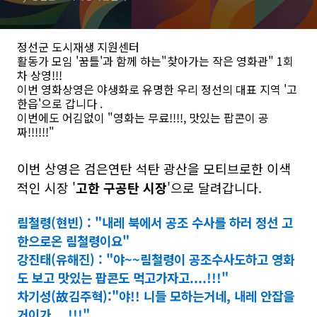
정선군 도시재생 지원센터
활동가 모임 '꿈틀'과 함께 하는"찾아가는 작은 영화관" 1회
차 상영!!!
이번 영화상영은 야생화로 유명한 우리 정선의 대표 지역 '고
한읍'으로 갑니다 .
이번에도 어김없이 "영화는 무료!!!!, 맛있는 팝콘이 공
짜!!!!!!"
이번
상영은 검은연탄 석탄 광산을 모티브로한 이색
적인 시장 '
고한 구공탄 시장
'으로 달려갑니다.
림철령(현빈) : "내레 북에서 공조 수사를 하러 정선 고
한으로온 림철령이요"
강진태(유해진) : "야~~림철령이 공조수사도하고 영화
도 보고 맛있는 팝콘도 먹고가자고....!!!"
차기성(故김주혁):"야!! 니들 모하는거네, 내레 안잡을
거이가....!!!"