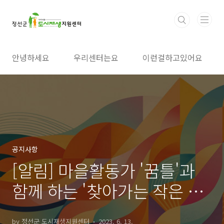
본문 바로가기
안녕하세요
우리센터는요
이런걸하고있어요
공지사항
[알림] 마을활동가 '꿈틀'과
함께 하는 '찾아가는 작은 영
화관'
by 정선군 도시재생지원센터
2023. 6. 13.